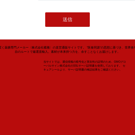
置く薬膳専門メーカー〈株式会社癒雅〉の直営通販サイトです。 “医食同源”の思想に基づき、世界各
自のルートで厳選直輸入。素材が本来持つ力を、余すことなくお届けします。
当サイトでは、通信情報の暗号化と実在性の証明のため、GMOグロ
ーバルサイン株式会社のSSLサーバ証明書を使用しております。 セ
キュアシールより、サーバ証明書の検証結果をご確認ください。