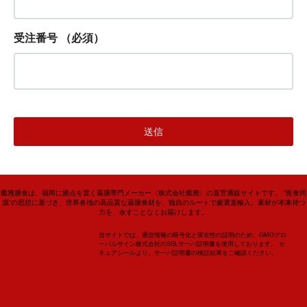
受注番号
（必須）
癒雅膳食は、福岡に拠点を置く薬膳専門メーカー〈株式会社癒雅〉の直営通販サイトです。 “医食同
源”の思想に基づき、世界各地の高品質な薬膳食材を、独自のルートで厳選直輸入。素材が本来持つ
力を、余すことなくお届けします。
当サイトでは、通信情報の暗号化と実在性の証明のため、GMOグロ
ーバルサイン株式会社のSSLサーバ証明書を使用しております。 セ
キュアシールより、サーバ証明書の検証結果をご確認ください。