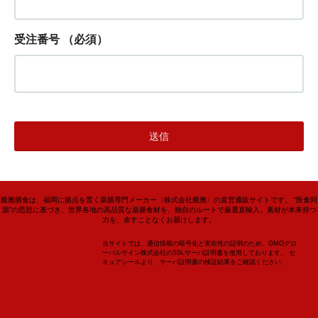
受注番号
（必須）
癒雅膳食は、福岡に拠点を置く薬膳専門メーカー〈株式会社癒雅〉の直営通販サイトです。 “医食同
源”の思想に基づき、世界各地の高品質な薬膳食材を、独自のルートで厳選直輸入。素材が本来持つ
力を、余すことなくお届けします。
当サイトでは、通信情報の暗号化と実在性の証明のため、GMOグロ
ーバルサイン株式会社のSSLサーバ証明書を使用しております。 セ
キュアシールより、サーバ証明書の検証結果をご確認ください。