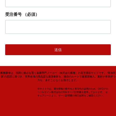
受注番号
（必須）
癒雅膳食は、福岡に拠点を置く薬膳専門メーカー〈株式会社癒雅〉の直営通販サイトです。 “医食同
源”の思想に基づき、世界各地の高品質な薬膳食材を、独自のルートで厳選直輸入。素材が本来持つ
力を、余すことなくお届けします。
当サイトでは、通信情報の暗号化と実在性の証明のため、GMOグロ
ーバルサイン株式会社のSSLサーバ証明書を使用しております。 セ
キュアシールより、サーバ証明書の検証結果をご確認ください。