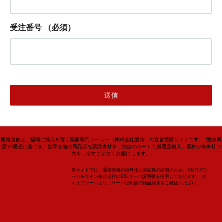
受注番号
（必須）
癒雅膳食は、福岡に拠点を置く薬膳専門メーカー〈株式会社癒雅〉の直営通販サイトです。 “医食同
源”の思想に基づき、世界各地の高品質な薬膳食材を、独自のルートで厳選直輸入。素材が本来持つ
力を、余すことなくお届けします。
当サイトでは、通信情報の暗号化と実在性の証明のため、GMOグロ
ーバルサイン株式会社のSSLサーバ証明書を使用しております。 セ
キュアシールより、サーバ証明書の検証結果をご確認ください。