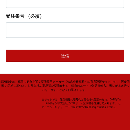
受注番号
（必須）
癒雅膳食は、福岡に拠点を置く薬膳専門メーカー〈株式会社癒雅〉の直営通販サイトです。 “医食同
源”の思想に基づき、世界各地の高品質な薬膳食材を、独自のルートで厳選直輸入。素材が本来持つ
力を、余すことなくお届けします。
当サイトでは、通信情報の暗号化と実在性の証明のため、GMOグロ
ーバルサイン株式会社のSSLサーバ証明書を使用しております。 セ
キュアシールより、サーバ証明書の検証結果をご確認ください。