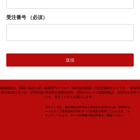
受注番号
（必須）
癒雅膳食は、福岡に拠点を置く薬膳専門メーカー〈株式会社癒雅〉の直営通販サイトです。 “医食同
源”の思想に基づき、世界各地の高品質な薬膳食材を、独自のルートで厳選直輸入。素材が本来持つ
力を、余すことなくお届けします。
当サイトでは、通信情報の暗号化と実在性の証明のため、GMOグロ
ーバルサイン株式会社のSSLサーバ証明書を使用しております。 セ
キュアシールより、サーバ証明書の検証結果をご確認ください。