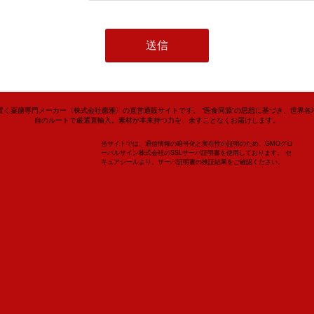
置く薬膳専門メーカー〈株式会社癒雅〉の直営通販サイトです。 “医食同源”の思想に基づき、世界各
自のルートで厳選直輸入。素材が本来持つ力を、余すことなくお届けします。
当サイトでは、通信情報の暗号化と実在性の証明のため、GMOグロ
ーバルサイン株式会社のSSLサーバ証明書を使用しております。 セ
キュアシールより、サーバ証明書の検証結果をご確認ください。