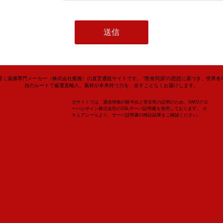
置く薬膳専門メーカー〈株式会社癒雅〉の直営通販サイトです。 “医食同源”の思想に基づき、世界各
自のルートで厳選直輸入。素材が本来持つ力を、余すことなくお届けします。
当サイトでは、通信情報の暗号化と実在性の証明のため、GMOグロ
ーバルサイン株式会社のSSLサーバ証明書を使用しております。 セ
キュアシールより、サーバ証明書の検証結果をご確認ください。