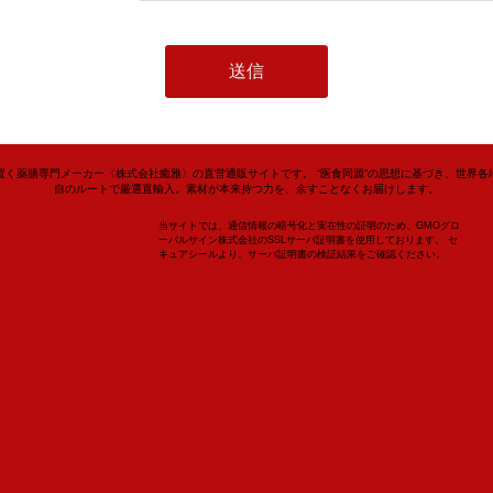
置く薬膳専門メーカー〈株式会社癒雅〉の直営通販サイトです。 “医食同源”の思想に基づき、世界各
自のルートで厳選直輸入。素材が本来持つ力を、余すことなくお届けします。
当サイトでは、通信情報の暗号化と実在性の証明のため、GMOグロ
ーバルサイン株式会社のSSLサーバ証明書を使用しております。 セ
キュアシールより、サーバ証明書の検証結果をご確認ください。