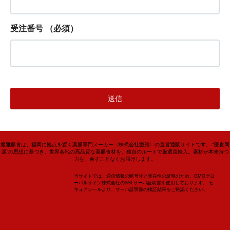
受注番号
（必須）
癒雅膳食は、福岡に拠点を置く薬膳専門メーカー〈株式会社癒雅〉の直営通販サイトです。 “医食同
源”の思想に基づき、世界各地の高品質な薬膳食材を、独自のルートで厳選直輸入。素材が本来持つ
力を、余すことなくお届けします。
当サイトでは、通信情報の暗号化と実在性の証明のため、GMOグロ
ーバルサイン株式会社のSSLサーバ証明書を使用しております。 セ
キュアシールより、サーバ証明書の検証結果をご確認ください。