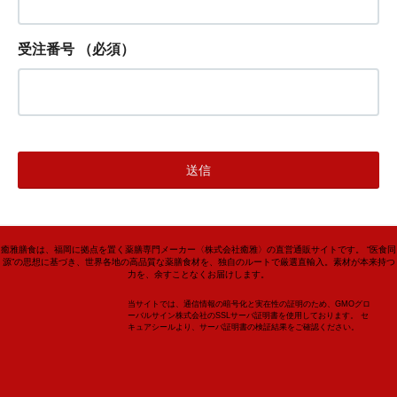
受注番号
（必須）
癒雅膳食は、福岡に拠点を置く薬膳専門メーカー〈株式会社癒雅〉の直営通販サイトです。 “医食同
源”の思想に基づき、世界各地の高品質な薬膳食材を、独自のルートで厳選直輸入。素材が本来持つ
力を、余すことなくお届けします。
当サイトでは、通信情報の暗号化と実在性の証明のため、GMOグロ
ーバルサイン株式会社のSSLサーバ証明書を使用しております。 セ
キュアシールより、サーバ証明書の検証結果をご確認ください。