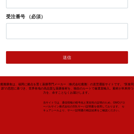
受注番号
（必須）
癒雅膳食は、福岡に拠点を置く薬膳専門メーカー〈株式会社癒雅〉の直営通販サイトです。 “医食同
源”の思想に基づき、世界各地の高品質な薬膳食材を、独自のルートで厳選直輸入。素材が本来持つ
力を、余すことなくお届けします。
当サイトでは、通信情報の暗号化と実在性の証明のため、GMOグロ
ーバルサイン株式会社のSSLサーバ証明書を使用しております。 セ
キュアシールより、サーバ証明書の検証結果をご確認ください。