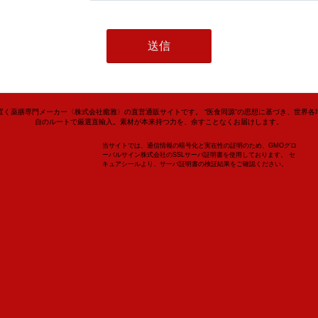
置く薬膳専門メーカー〈株式会社癒雅〉の直営通販サイトです。 “医食同源”の思想に基づき、世界各
自のルートで厳選直輸入。素材が本来持つ力を、余すことなくお届けします。
当サイトでは、通信情報の暗号化と実在性の証明のため、GMOグロ
ーバルサイン株式会社のSSLサーバ証明書を使用しております。 セ
キュアシールより、サーバ証明書の検証結果をご確認ください。