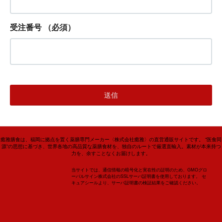
受注番号
（必須）
癒雅膳食は、福岡に拠点を置く薬膳専門メーカー〈株式会社癒雅〉の直営通販サイトです。 “医食同
源”の思想に基づき、世界各地の高品質な薬膳食材を、独自のルートで厳選直輸入。素材が本来持つ
力を、余すことなくお届けします。
当サイトでは、通信情報の暗号化と実在性の証明のため、GMOグロ
ーバルサイン株式会社のSSLサーバ証明書を使用しております。 セ
キュアシールより、サーバ証明書の検証結果をご確認ください。