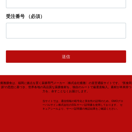
受注番号
（必須）
癒雅膳食は、福岡に拠点を置く薬膳専門メーカー〈株式会社癒雅〉の直営通販サイトです。 “医食同
源”の思想に基づき、世界各地の高品質な薬膳食材を、独自のルートで厳選直輸入。素材が本来持つ
力を、余すことなくお届けします。
当サイトでは、通信情報の暗号化と実在性の証明のため、GMOグロ
ーバルサイン株式会社のSSLサーバ証明書を使用しております。 セ
キュアシールより、サーバ証明書の検証結果をご確認ください。