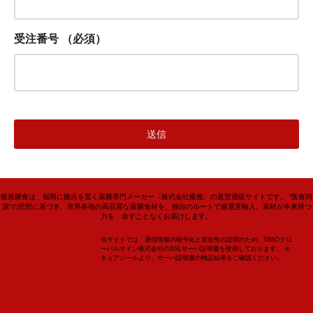
受注番号
（必須）
癒雅膳食は、福岡に拠点を置く薬膳専門メーカー〈株式会社癒雅〉の直営通販サイトです。 “医食同
源”の思想に基づき、世界各地の高品質な薬膳食材を、独自のルートで厳選直輸入。素材が本来持つ
力を、余すことなくお届けします。
当サイトでは、通信情報の暗号化と実在性の証明のため、GMOグロ
ーバルサイン株式会社のSSLサーバ証明書を使用しております。 セ
キュアシールより、サーバ証明書の検証結果をご確認ください。