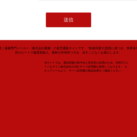
置く薬膳専門メーカー〈株式会社癒雅〉の直営通販サイトです。 “医食同源”の思想に基づき、世界各
自のルートで厳選直輸入。素材が本来持つ力を、余すことなくお届けします。
当サイトでは、通信情報の暗号化と実在性の証明のため、GMOグロ
ーバルサイン株式会社のSSLサーバ証明書を使用しております。 セ
キュアシールより、サーバ証明書の検証結果をご確認ください。