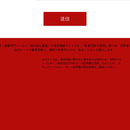
置く薬膳専門メーカー〈株式会社癒雅〉の直営通販サイトです。 “医食同源”の思想に基づき、世界各
自のルートで厳選直輸入。素材が本来持つ力を、余すことなくお届けします。
当サイトでは、通信情報の暗号化と実在性の証明のため、GMOグロ
ーバルサイン株式会社のSSLサーバ証明書を使用しております。 セ
キュアシールより、サーバ証明書の検証結果をご確認ください。